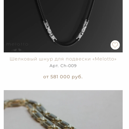
Шелковый шнур для подвески «Melotto»
Арт. Ch-009
от 581 000
руб.