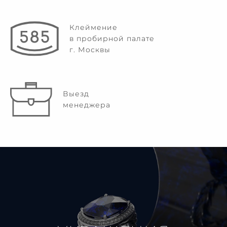
Клеймение
в пробирной палате
г. Москвы
Выезд
менеджера