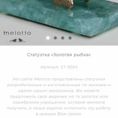
Статуэтка «Золотая рыбка»
Артикул: ST-0024
На сайте Melotto представлены статуэтки
разработанные и изготовленные по эскизам и
идеям наших заказчиков. Вы можете
предложить свое видение на то золотое или
серебряное украшение, которое желаете
получить, а наша задача исполнить эту работу
в нужные Вам сроки.