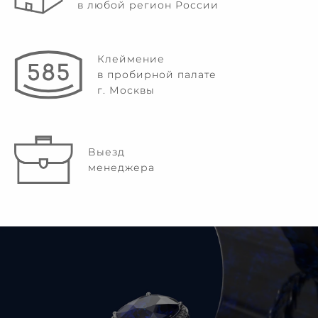
в любой регион России
Клеймение
в пробирной палате
г. Москвы
Выезд
менеджера