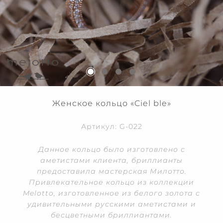
Женское кольцо «Ciel ble»
Артикул: G-022
Данное кольцо было изготовлено с
аметистами клиента, бриллианты
предоставила мастерская Милотто.
Привлекательное кольцо из коллекции
Melotto, изготовленное из белого золота с
удивительными русскими аметистами и
бесцветными бриллиантами.