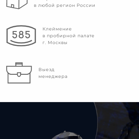
в любой регион России
Клеймение
в пробирной палате
г. Москвы
Выезд
менеджера