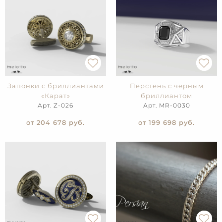
Запонки с бриллиантами
Перстень с черным
«Карат»
бриллиантом
Арт. Z-026
Арт. MR-0030
от 204 678
руб.
от 199 698
руб.