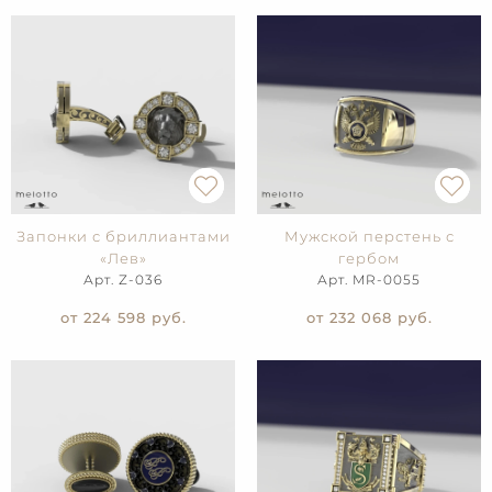
Запонки с бриллиантами
Мужской перстень с
«Лев»
гербом
Арт. Z-036
Арт. MR-0055
от 224 598
руб.
от 232 068
руб.