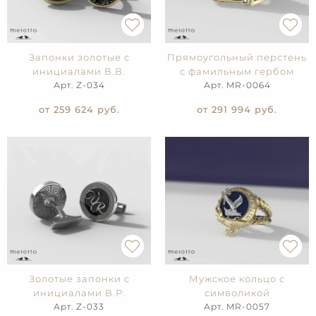
Запонки золотые с
Прямоугольный перстень
инициалами В.В.
с фамильным гербом
Арт. Z-034
Арт. MR-0064
от 259 624
руб.
от 291 994
руб.
Золотые запонки с
Мужское кольцо с
инициалами В.Р.
символикой
Арт. Z-033
Арт. MR-0057