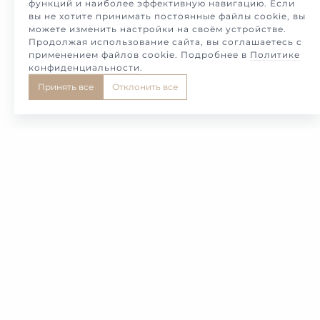
функций и наиболее эффективную навигацию. Если
вы не хотите принимать постоянные файлы cookie, вы
можете изменить настройки на своём устройстве.
Продолжая использование сайта, вы соглашаетесь с
применением файлов cookie. Подробнее в
Политике
конфиденциальности
.
Принять все
Отклонить все
3
4
5
6
7
Предлагаем вашему вниманию каталог золотые
мужские украшения ювелирной мастерской
Melotto. Мастера и дизайнеры дома создали для
Вас совершенно новые творения, способные стать
прекрасным подарком себе или близкому
человеку. Это памятные золотые украшения для
мужчин, кольца с бриллиантами, печатки и
перстни с логотипом любимой команды, запонки,
цепочки и другие ювелирные изделия.