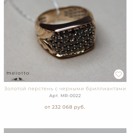
Золотой перстень с черными бриллиантами
Арт. MR-0022
от 232 068
руб.