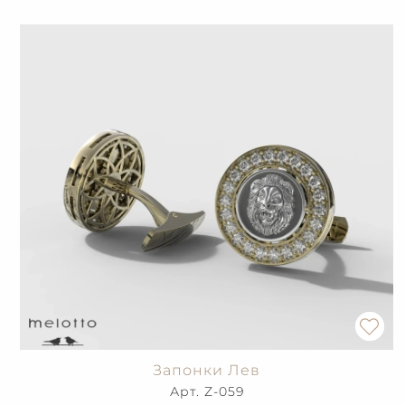
Запонки Лев
Арт. Z-059