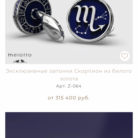
Эксклюзивные запонки Скорпион из белого
золота
Арт. Z-064
от 315 400
руб.