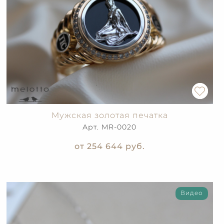
Мужская золотая печатка
Арт. MR-0020
от 254 644
руб.
Видео