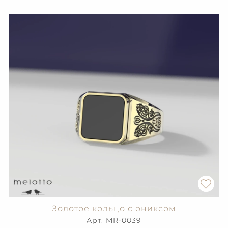
Золотое кольцо с ониксом
Арт. MR-0039