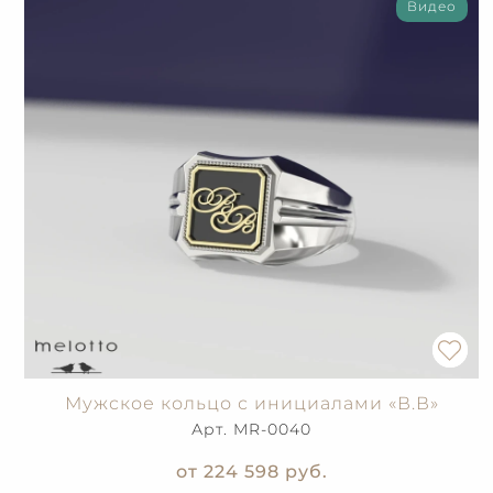
Видео
Мужское кольцо с инициалами «В.В»
Арт. MR-0040
от 224 598
руб.