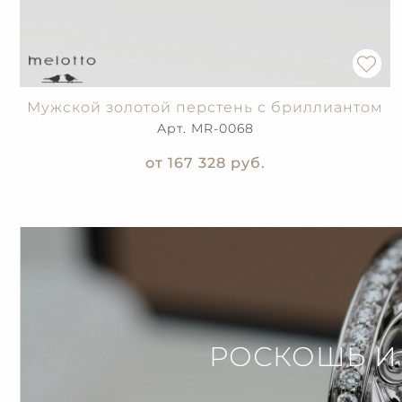
Мужской золотой перстень с бриллиантом
Арт. MR-0068
от 167 328
руб.
РОСКОШЬ И