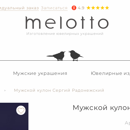
дуальный заказ
Записаться
4.9
Изготовление ювелирных украшений
Мужские украшения
Ювелирные из
Мужской кулон Сергий Радонежский
Мужской куло
А