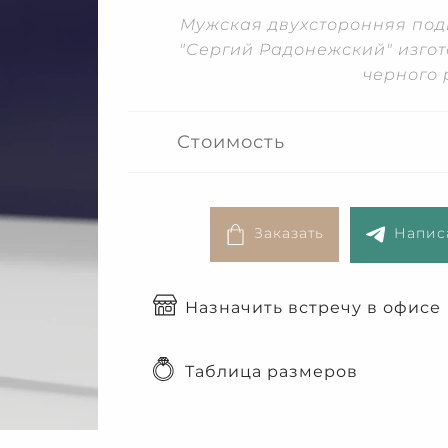
Мужская двухсторонняя под
"Сергий Радонежский" изгот
черного 
Стоимость
Заказать
Написа
Назначить встречу в офисе
Таблица размеров