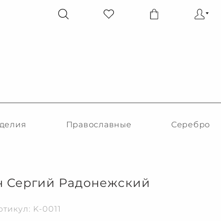
делия
Православные
Серебро
н Сергий Радонежский
ртикул: K-0011