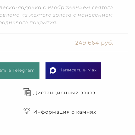
веска-ладонка с изображением святого
овлена из желтого золота с нанесением
родиевого покрытия.
249 664 руб.
Написать в Max
ть в Telegram
Дистанционный заказ
Информация о камнях