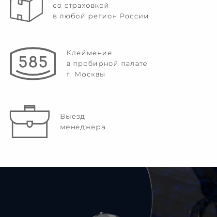
со страховкой
в любой регион России
Клеймение
в пробирной палате
г. Москвы
Выезд
менеджера