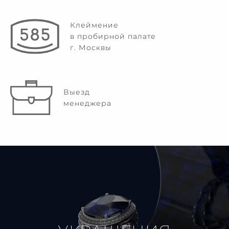
Клеймение
в пробирной палате
г. Москвы
Выезд
менеджера