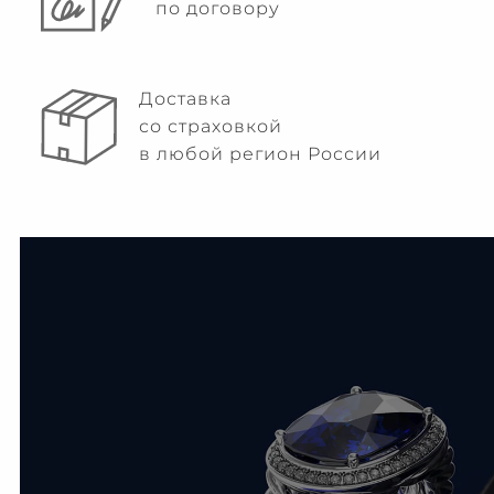
по договору
Доставка
со страховкой
в любой регион России