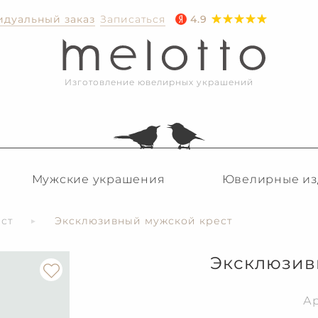
дуальный заказ
Записаться
4.9
Изготовление ювелирных украшений
Мужские украшения
Ювелирные из
ст
Эксклюзивный мужской крест
Эксклюзив
Ар