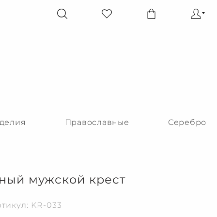
делия
Православные
Серебро
ный мужской крест
тикул: KR-033