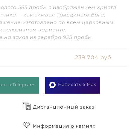
золота 585 пробы с изображением Христа
тника – как символ Триединого Бога,
рашение изготовлено по всем церковным
эксклюзивном варианте.
 на заказ из серебра 925 пробы.
239 704 руб.
Написать в Max
ть в Telegram
Дистанционный заказ
Информация о камнях