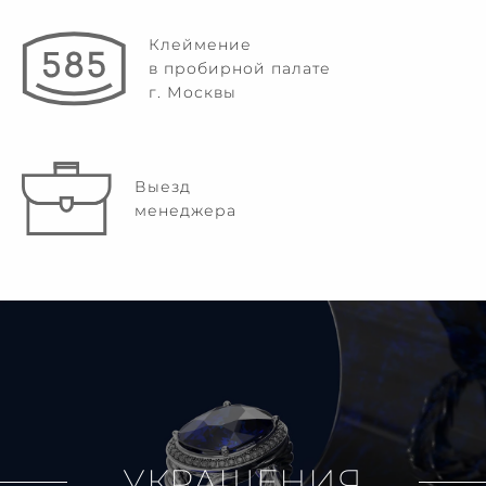
Клеймение
в пробирной палате
г. Москвы
Выезд
менеджера
УКРАШЕНИЯ