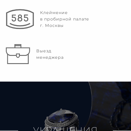
Клеймение
в пробирной палате
г. Москвы
Выезд
менеджера
УКРАШЕНИЯ