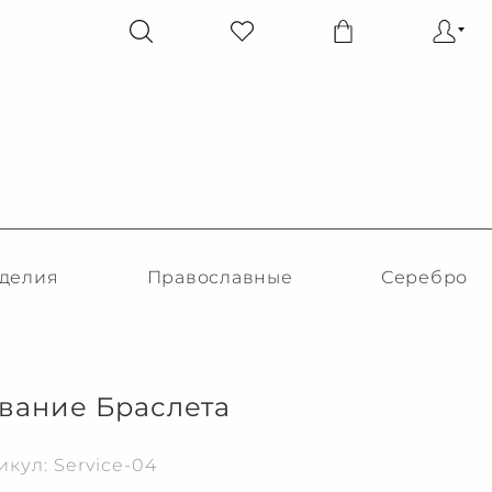
делия
Православные
Серебро
вание Браслета
икул: Service-04