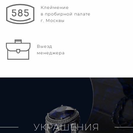
Клеймение
в пробирной палате
г. Москвы
Выезд
менеджера
УКРАШЕНИЯ