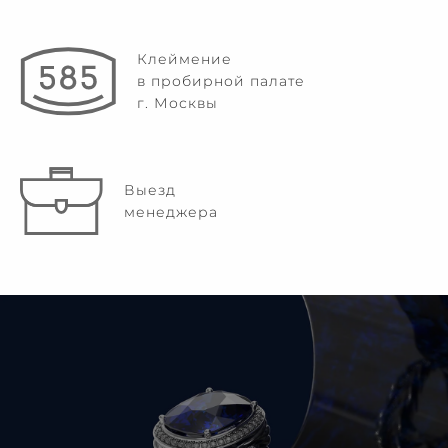
Клеймение
в пробирной палате
г. Москвы
Выезд
менеджера