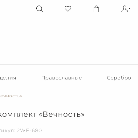
делия
Православные
Серебро
ечность»
омплект «Вечность»
тикул: 2WE-680