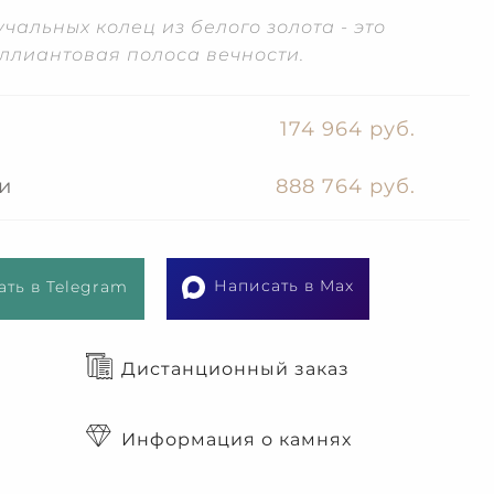
альных колец из белого золота - это
ллиантовая полоса вечности.
174 964 руб.
и
888 764 руб.
Написать в Max
ть в Telegram
Дистанционный заказ
Информация о камнях