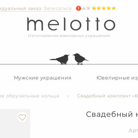
дуальный заказ
Записаться
4.9
Изготовление ювелирных украшений
Мужские украшения
Ювелирные из
ие обручальные кольца
Свадебный комплект «В
Свадебный к
Ар