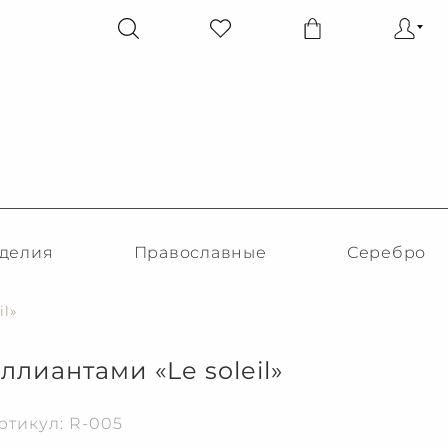
делия
Православные
Серебро
l»
ллиантами «Le soleil»
ртикул: R-005