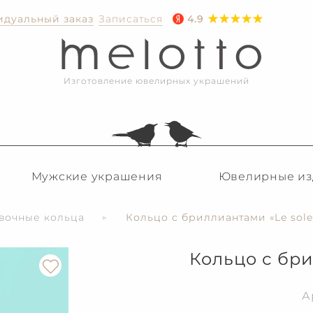
дуальный заказ
Записаться
4.9
Изготовление ювелирных украшений
Мужские украшения
Ювелирные из
вочные кольца
Кольцо с бриллиантами «Le solei
Кольцо с бри
А