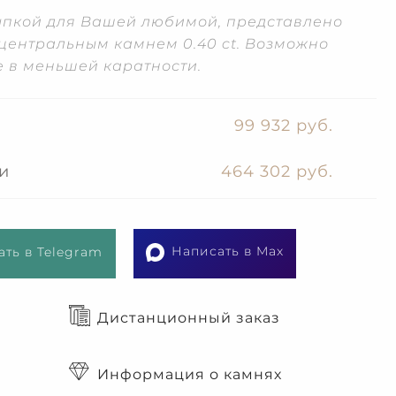
ыпкой для Вашей любимой, представлено
 центральным камнем 0.40 ct. Возможно
е в меньшей каратности.
99 932 руб.
и
464 302 руб.
Написать в Max
ть в Telegram
Дистанционный заказ
Информация о камнях