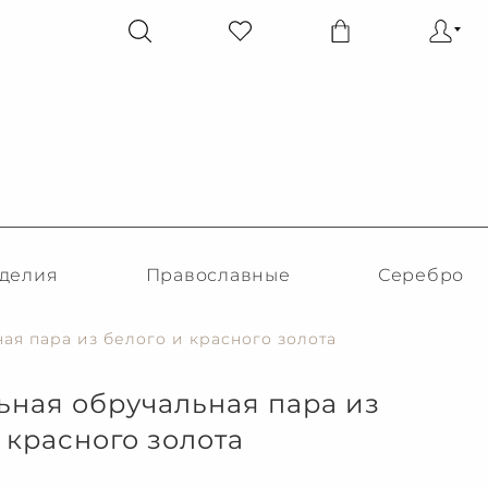
делия
Православные
Серебро
ая пара из белого и красного золота
ная обручальная пара из
 красного золота