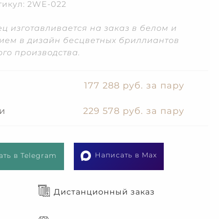
тикул: 2WE-022
ц изготавливается на заказ в белом и
нием в дизайн бесцветных бриллиантов
ого производства.
177 288 руб. за пару
и
229 578 руб. за пару
Написать в Max
ть в Telegram
Дистанционный заказ