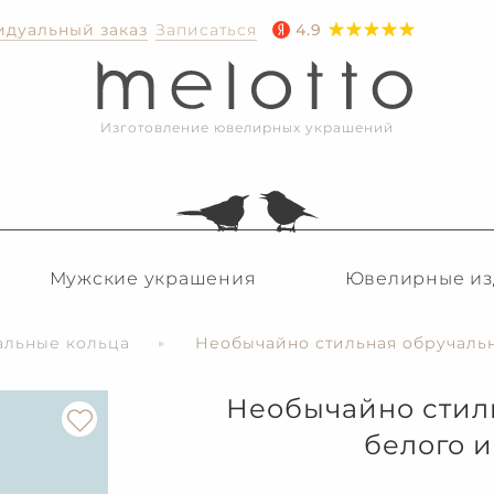
дуальный заказ
Записаться
4.9
Изготовление ювелирных украшений
Мужские украшения
Ювелирные из
альные кольца
Необычайно стильная обручальн
Необычайно стиль
белого и