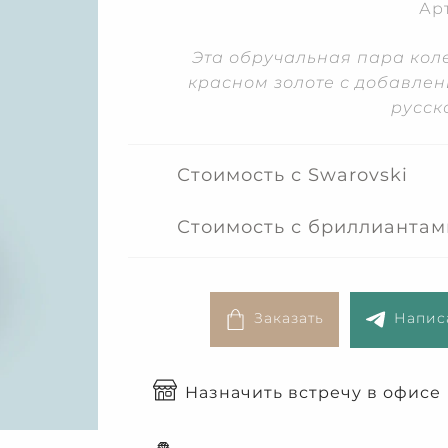
Ар
Эта обручальная пара коле
красном золоте с добавле
русск
Стоимость с Swarovski
Стоимость с бриллиантам
Заказать
Написа
Назначить встречу в офисе