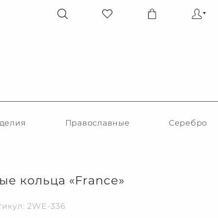
делия
Православные
Серебро
ые кольца «France»
тикул: 2WE-336