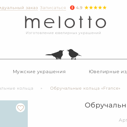
дуальный заказ
Записаться
4.9
Изготовление ювелирных украшений
Мужские украшения
Ювелирные из
альные кольца
Обручальные кольца «France»
Обручальн
Ар