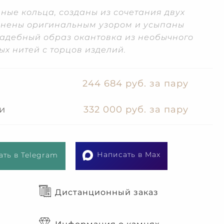
ные кольца, созданы из сочетания двух
олнены оригинальным узором и усыпаны
адебный образ окантовка из необычного
ых нитей с торцов изделий.
244 684 руб. за пару
и
332 000 руб. за пару
Написать в Max
ть в Telegram
Дистанционный заказ