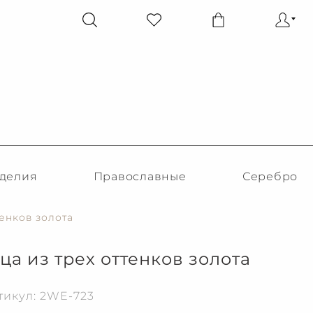
делия
Православные
Серебро
енков золота
а из трех оттенков золота
тикул: 2WE-723