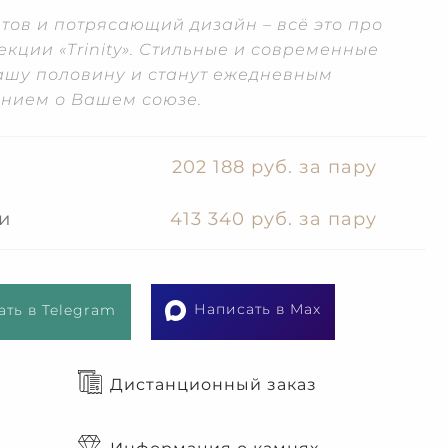
тов и потрясающий дизайн – всё это про
кции «Trinity». Стильные и современные
шу половину и станут ежедневным
нием о Вашем союзе.
202 188 руб. за пару
и
413 340 руб. за пару
Написать в Max
ть в Telegram
Дистанционный заказ