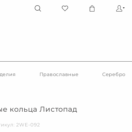
делия
Православные
Серебро
е кольца Листопад
тикул: 2WE-092