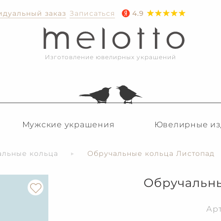
дуальный заказ
Записаться
4.9
Изготовление ювелирных украшений
Мужские украшения
Ювелирные из
альные кольца
Обручальные кольца Листопад
Обручальны
Ар