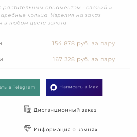
с растительным орнаментом - свежий и
вадебные кольца. Изделия на заказ
 в любом цвете золота.
и
154 878 руб. за пару
и
167 328 руб. за пару
Написать в Max
ть в Telegram
Дистанционный заказ
Информация о камнях