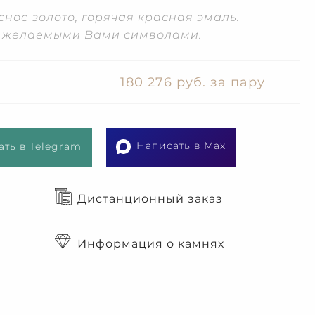
ное золото, горячая красная эмаль.
с желаемыми Вами символами.
180 276 руб. за пару
Написать в Max
ть в Telegram
Дистанционный заказ
Информация о камнях