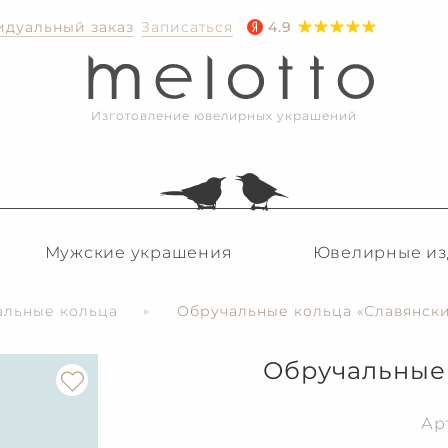
дуальный заказ
Записаться
4.9
Изготовление ювелирных украшений
Мужские украшения
Ювелирные из
альные кольца
Обручальные кольца «Славянск
Обручальные 
Ар