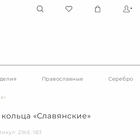
делия
Православные
Серебро
ие»
кольца «Славянские»
тикул: 2WE-183