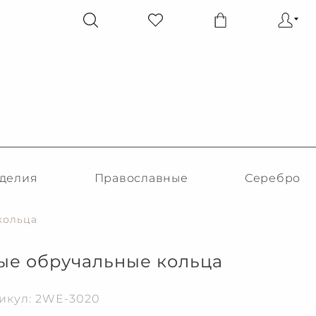
делия
Православные
Серебро
кольца
е обручальные кольца
икул: 2WE-3020