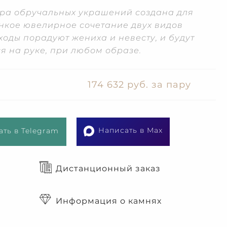
ара обручальных украшений создана для
Тонкое ювелирное сочетание двух видов
ходы порадуют жениха и невесту, и будут
я на руке, при любом образе.
174 632 руб. за пару
Написать в Max
ть в Telegram
Дистанционный заказ
Информация о камнях