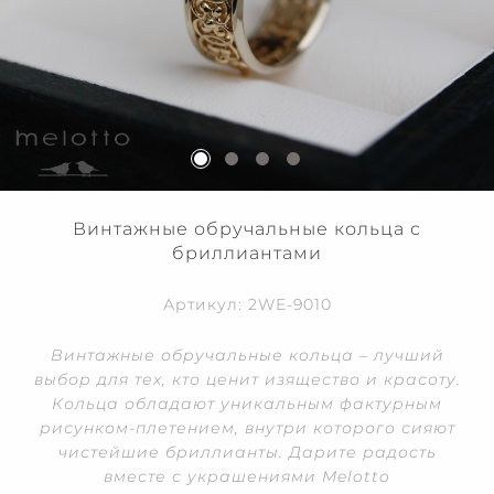
Винтажные обручальные кольца с
бриллиантами
Артикул: 2WE-9010
Винтажные обручальные кольца – лучший
выбор для тех, кто ценит изящество и красоту.
Кольца обладают уникальным фактурным
рисунком-плетением, внутри которого сияют
чистейшие бриллианты. Дарите радость
вместе с украшениями Melotto