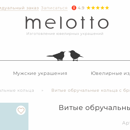
дуальный заказ
Записаться
4.9
Изготовление ювелирных украшений
Мужские украшения
Ювелирные из
альные кольца
Витые обручальные кольца с б
Витые обручальны
Ар