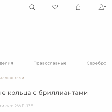
делия
Православные
Серебро
риллиантами
е кольца с бриллиантами
тикул: 2WE-138