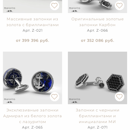
Массивные запонки из
Оригинальные золотые
золота с бриллиантами
запонки Карбон
Арт. Z-021
Арт. Z-066
от 399 396
руб.
от 352 086
руб.
Эксклюзивные запонки
Запонки с черными
Адмирал из белого золота
бриллиантами и
с лазуритом
инициалами МИ
Арт. Z-065
Арт. Z-071