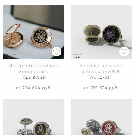
Массивные запонки с
Запонки золотые с
инициалами
инициалами В.В.
Арт. Z-049
Арт. Z-034
от 264 604
руб.
от 259 624
руб.