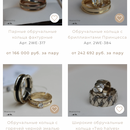
Парные обручальные
Обручальные кольца с
кольца фактурные
бриллиантами Принцесса
Арт. 2WE-317
Арт. 2WE-384
от 166 000
руб. за пару
от 242 692
руб. за пару
Обручальные кольца с
Широкие обручальные
горячей черной эмалью
кольца «Two halves»