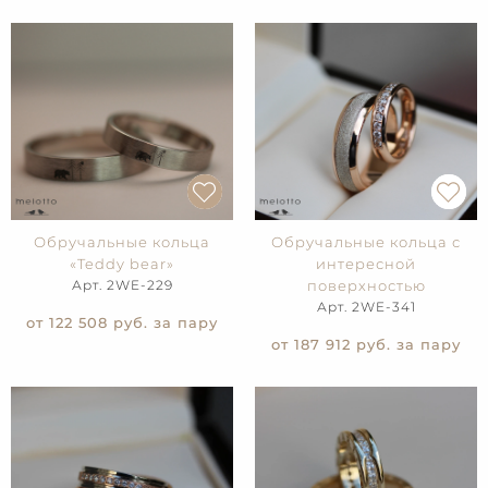
Обручальные кольца
Обручальные кольца с
«Teddy bear»
интересной
Арт. 2WE-229
поверхностью
Арт. 2WE-341
от 122 508
руб. за пару
от 187 912
руб. за пару