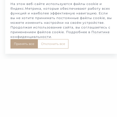
На этом веб-сайте используются файлы cookie и
Яндекс.Метрика, которые обеспечивают работу всех
функций и наиболее эффективную навигацию. Если
вы не хотите принимать постоянные файлы cookie, вы
можете изменить настройки на своём устройстве.
Продолжая использование сайта, вы соглашаетесь с
применением файлов cookie. Подробнее в
Политике
конфиденциальности
.
Принять все
Отклонить все
1
2
3
4
5
Самые красивые и необычные обручальные и
свадебные кольца в редком и эксклюзивном
дизайне, представляет Вам в этом каталоге,
Московская Ювелирная мастерская Милотто. Мы
предлагаем Вам, изготовление в самые короткие
сроки под Ваши персональные размеры пальцев с
учетом всех пожеланий и требований, в самом