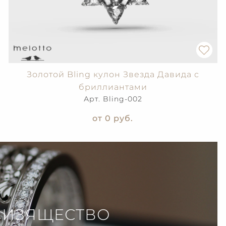
Золотой Bling кулон Звезда Давида с
бриллиантами
Арт. Bling-002
от 0
руб.
 ИЗЯЩЕСТВО