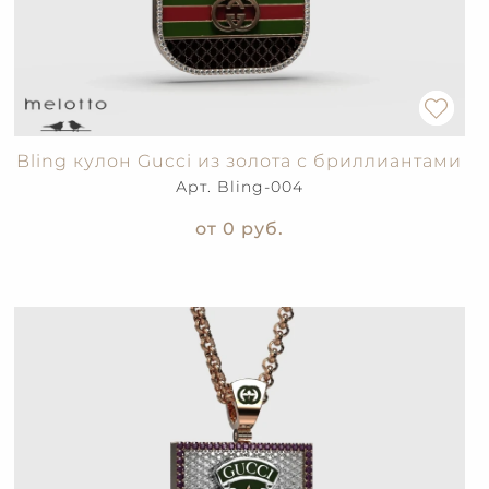
Bling кулон Gucci из золота с бриллиантами
Арт. Bling-004
от 0
руб.