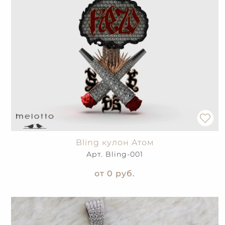
Bling кулон Атом
Арт. Bling-001
от 0
руб.