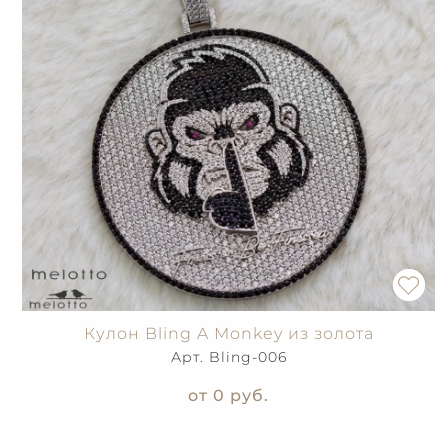
Кулон Bling A Monkey из золота
Арт. Bling-006
от 0
руб.