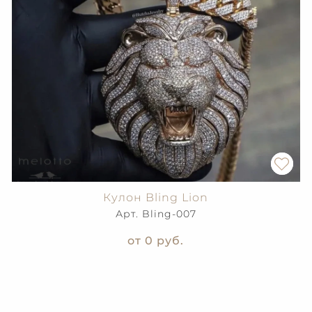
Кулон Bling Lion
Арт. Bling-007
от 0
руб.