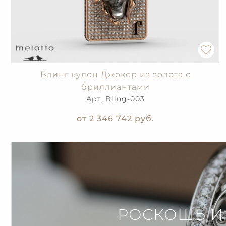
Блинг кулон Джокер из золота с
бриллиантами
Арт. Bling-003
от 2 346 742
руб.
РОСКОШЬ И