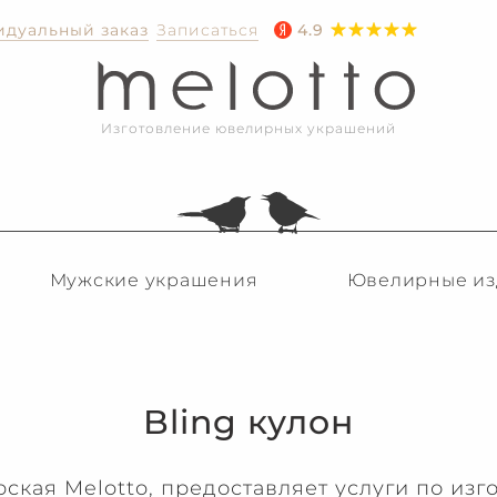
дуальный заказ
Записаться
4.9
Изготовление ювелирных украшений
Мужские украшения
Ювелирные из
Bling кулон
ская Melotto, предоставляет услуги по изг