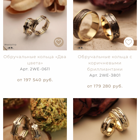
Обручальные кольца «Два
Обручальные кольца с
цвета»
коричневыми
Арт. 2WE-0611
бриллиантами
Арт. 2WE-3801
от 197 540
руб.
от 179 280
руб.