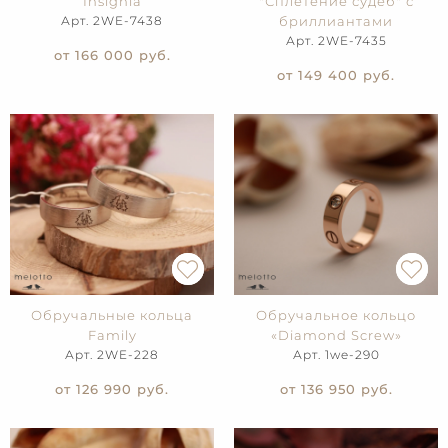
Insignia
"Сплетение судеб" с
Арт. 2WE-7438
бриллиантами
Арт. 2WE-7435
от 166 000
руб.
от 149 400
руб.
Обручальные кольца
Обручальное кольцо
Family
«Diamond Screw»
Арт. 2WE-228
Арт. 1we-290
от 126 990
руб.
от 136 950
руб.