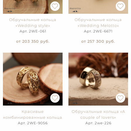
Обручальные кольца
Обручальные кольца
«Wedding style»
«Wedding Melotto»
Арт. 2WE-061
Арт. 2WE-6671
от 203 350
руб.
от 257 300
руб.
Красивые
Обручальные кольца «A
комбинированные кольца
couple of lovers»
Арт. 2WE-9056
Арт. 2we-226