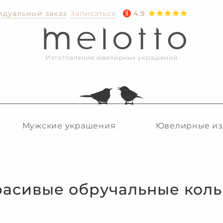
дуальный заказ
Записаться
4.9
Изготовление ювелирных украшений
Мужские украшения
Ювелирные из
расивые обручальные коль