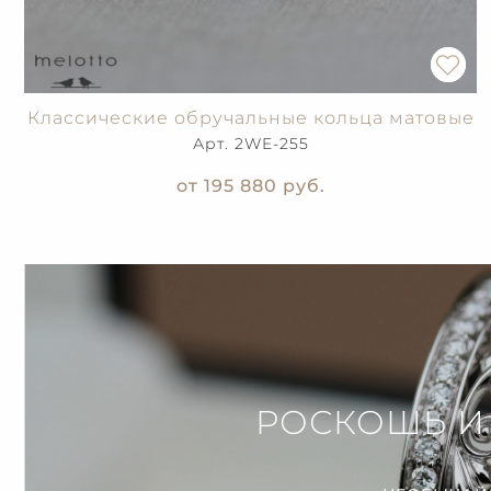
Классические обручальные кольца матовые
Арт. 2WE-255
от 195 880
руб.
РОСКОШЬ И