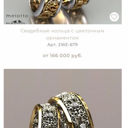
Свадебные кольца с цветочным
орнаментом
Арт. 2WE-679
от 166 000
руб.