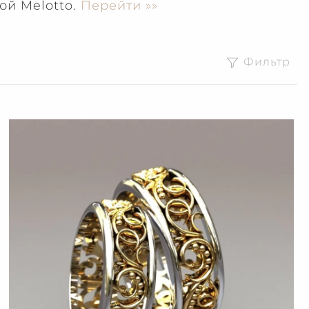
ой Melotto.
Перейти »»
Фильтр