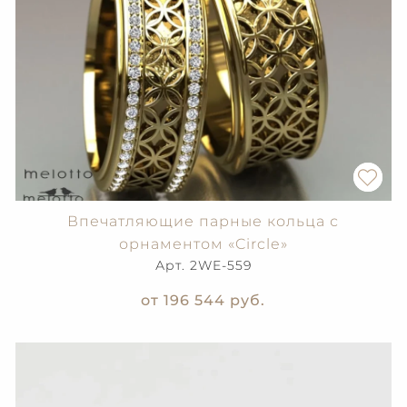
Впечатляющие парные кольца с
орнаментом «Circle»
Арт. 2WE-559
от 196 544
руб.