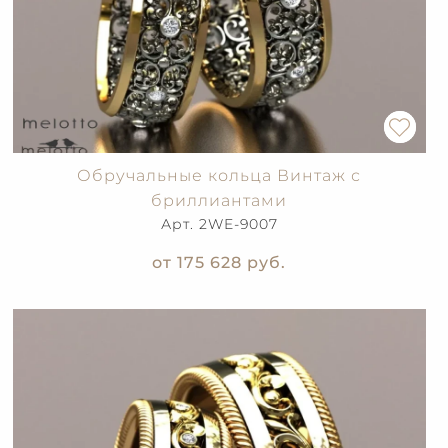
Обручальные кольца Винтаж с
бриллиантами
Арт. 2WE-9007
от 175 628
руб.