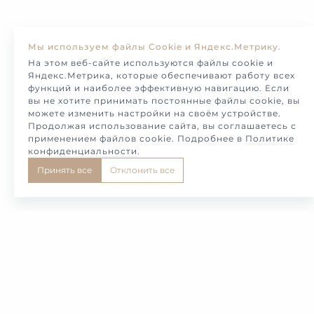
Мы используем файлы Cookie и Яндекс.Метрику.
На этом веб-сайте используются файлы cookie и
Яндекс.Метрика, которые обеспечивают работу всех
функций и наиболее эффективную навигацию. Если
вы не хотите принимать постоянные файлы cookie, вы
можете изменить настройки на своём устройстве.
Продолжая использование сайта, вы соглашаетесь с
применением файлов cookie. Подробнее в
Политике
конфиденциальности
.
Принять все
Отклонить все
5
6
7
8
9
Самые красивые и необычные обручальные и
свадебные кольца в редком и эксклюзивном
дизайне, представляет Вам в этом каталоге,