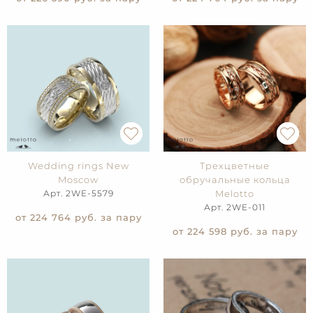
Wedding rings New
Трехцветные
Moscow
обручальные кольца
Арт. 2WE-5579
Melotto
Арт. 2WE-011
от 224 764
руб. за пару
от 224 598
руб. за пару