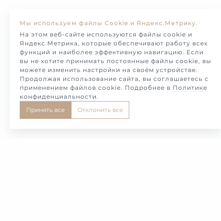
Мы используем файлы Cookie и Яндекс.Метрику.
На этом веб-сайте используются файлы cookie и
Яндекс.Метрика, которые обеспечивают работу всех
функций и наиболее эффективную навигацию. Если
вы не хотите принимать постоянные файлы cookie, вы
можете изменить настройки на своём устройстве.
Продолжая использование сайта, вы соглашаетесь с
применением файлов cookie. Подробнее в
Политике
конфиденциальности
.
Принять все
Отклонить все
1
2
3
4
5
Самые красивые и необычные обручальные и
свадебные кольца в редком и эксклюзивном
дизайне, представляет Вам в этом каталоге,
Московская Ювелирная мастерская Милотто. Мы