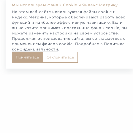
Мы используем файлы Cookie и Яндекс.Метрику.
На этом веб-сайте используются файлы cookie и
Яндекс.Метрика, которые обеспечивают работу всех
функций и наиболее эффективную навигацию. Если
вы не хотите принимать постоянные файлы cookie, вы
можете изменить настройки на своём устройстве.
Продолжая использование сайта, вы соглашаетесь с
применением файлов cookie. Подробнее в
Политике
конфиденциальности
.
Принять все
Отклонить все
4
5
6
7
8
Самые красивые и необычные обручальные и
свадебные кольца в редком и эксклюзивном
дизайне, представляет Вам в этом каталоге,
Московская Ювелирная мастерская Милотто. Мы
предлагаем Вам, изготовление в самые короткие
сроки под Ваши персональные размеры пальцев с