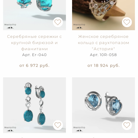
Серебряные сережки с
Женское серебряное
крупной бирюзой и
кольцо с раухтопазом
фианитами
"Астория"
Арт. Er-040
Арт. 10R-058
от 6 972
руб.
от 18 924
руб.