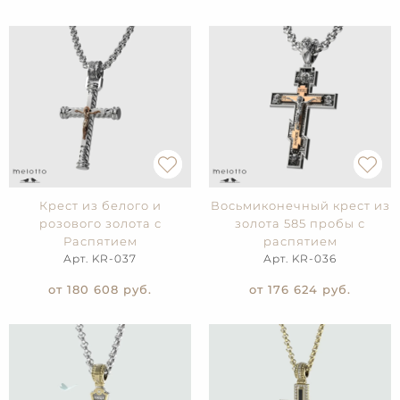
Крест из белого и
Восьмиконечный крест из
розового золота с
золота 585 пробы с
Распятием
распятием
Арт. KR-037
Арт. KR-036
от 180 608
руб.
от 176 624
руб.